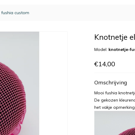
h fushia custom
Knotnetje e
Model:
knotnetje-f
€14,00
Omschrijving
Mooi fushia knotnetje
De gekozen kleurenco
het vakje opmerkin