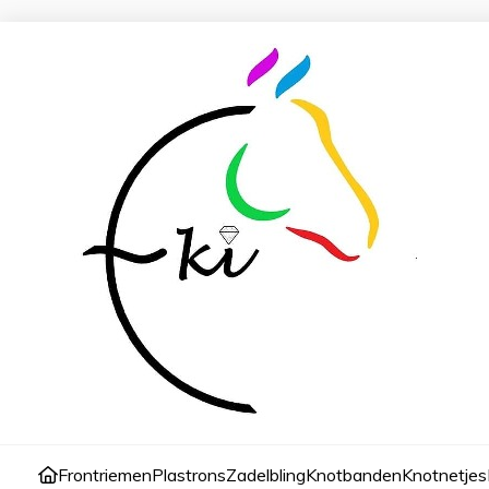
Frontriemen
Plastrons
Zadelbling
Knotbanden
Knotnetjes