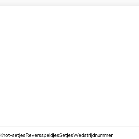
Knot-setjes
Reversspeldjes
Setjes
Wedstrijdnummer