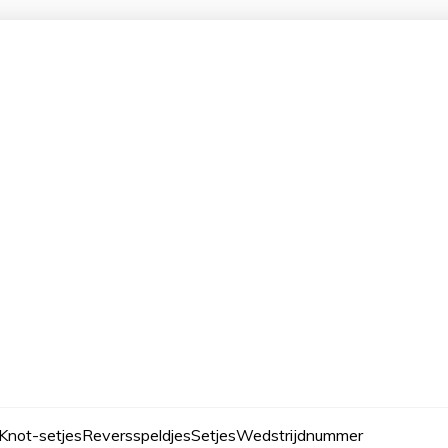
Knot-setjes
Reversspeldjes
Setjes
Wedstrijdnummer