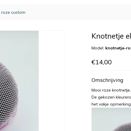
h roze custom
Knotnetje e
Model:
knotnetje-r
€14,00
Omschrijving
Mooi roze knotnetje, 
De gekozen kleurenco
het vakje opmerkin