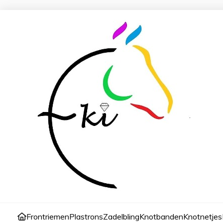
Frontriemen
Plastrons
Zadelbling
Knotbanden
Knotnetjes