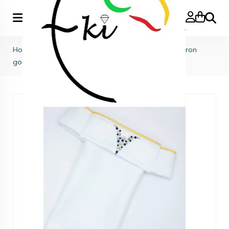
Zoeke
Home
>
Plastrons
>
Plastrons volwassenen
>
Plastron
goud zwart XXwijd "Athena"