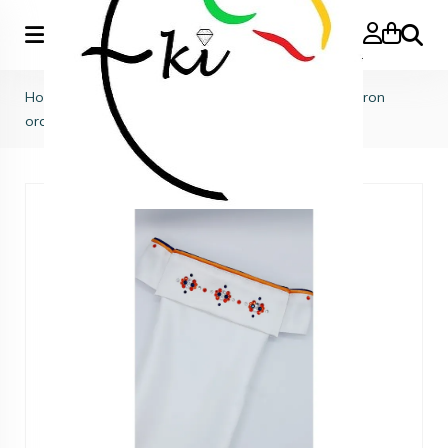
Zoeke
Home
>
Plastrons
>
Plastrons volwassenen
>
Plastron
oranje montana "Hermes"